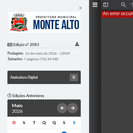
Toggle
Find
Sidebar
An error occur
Edição nº 2083
Postagem:
16 de maio de 2026 - 13h09
Tamanho:
7 páginas (736,94 KB)
Assinatura Digital
Edições Anteriores
Maio
2026
D
S
T
Q
Q
S
S