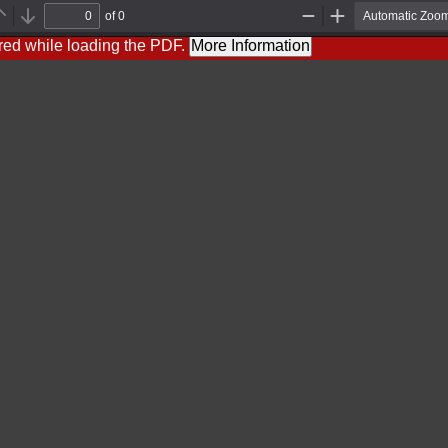
of 0
Previous
Next
Zoom
Zoom
Out
In
red while loading the PDF.
More Information