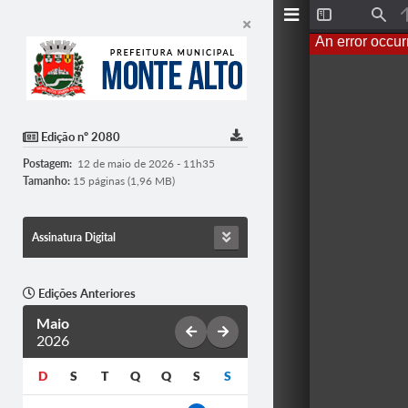
Toggle
Find
Sidebar
An error occur
Edição nº 2080
Postagem:
12 de maio de 2026 - 11h35
Tamanho:
15 páginas (1,96 MB)
Assinatura Digital
Edições Anteriores
Maio
2026
D
S
T
Q
Q
S
S