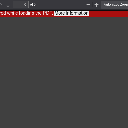
of 0
Previous
Next
Zoom
Zoom
Out
In
red while loading the PDF.
More Information