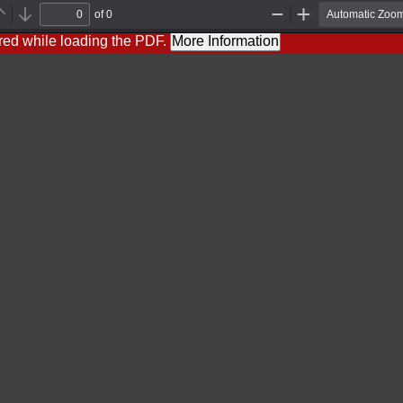
of 0
Previous
Next
Zoom
Zoom
Out
In
red while loading the PDF.
More Information