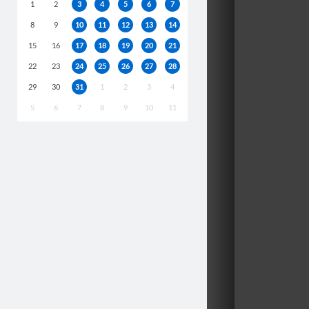
1
2
3
4
5
6
7
8
9
10
11
12
13
14
15
16
17
18
19
20
21
22
23
24
25
26
27
28
29
30
31
1
2
3
4
5
6
7
8
9
10
11