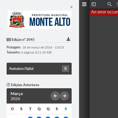
Toggle
Find
Sidebar
An error occur
Edição nº 2045
Postagem:
18 de março de 2026 - 11h23
Tamanho:
6 páginas (211,35 KB)
Assinatura Digital
Edições Anteriores
Março
2026
D
S
T
Q
Q
S
S