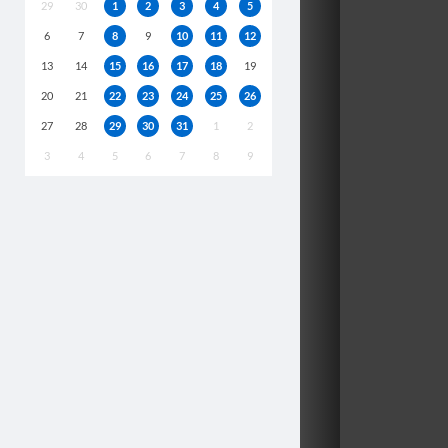
29
30
1
2
3
4
5
6
7
8
9
10
11
12
13
14
15
16
17
18
19
20
21
22
23
24
25
26
27
28
29
30
31
1
2
3
4
5
6
7
8
9