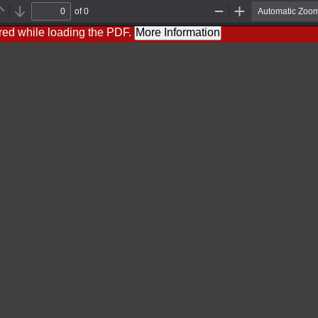
of 0
Previous
Next
Zoom
Zoom
Out
In
red while loading the PDF.
More Information