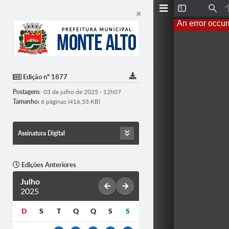
Toggle
Find
Sidebar
An error occur
Edição nº 1877
Postagem:
03 de julho de 2025 - 12h07
Tamanho:
6 páginas (416,53 KB)
Assinatura Digital
Edições Anteriores
Julho
2025
D
S
T
Q
Q
S
S